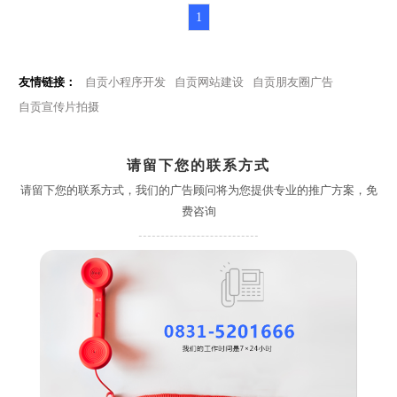
1
友情链接：
自贡小程序开发
自贡网站建设
自贡朋友圈广告
自贡宣传片拍摄
请留下您的联系方式
请留下您的联系方式，我们的广告顾问将为您提供专业的推广方案，免
费咨询